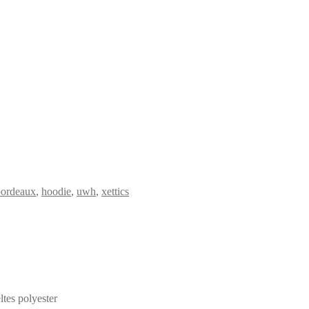
bordeaux
,
hoodie
,
uwh
,
xettics
tes polyester