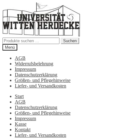
Zur
Zum
Navigation
Inhalt
springen
springen
Suchen
Suchen
nach:
Menü
AGB
Widerrufsbelehrung
Impressum
Datenschutzerklärung
Größen- und Pflegehinweise
Liefer- und Versandkosten
Start
AGB
Datenschutzerklärung
Größen- und Pflegehinweise
Impressum
Kasse
Kontakt
Liefer- und Versandkosten