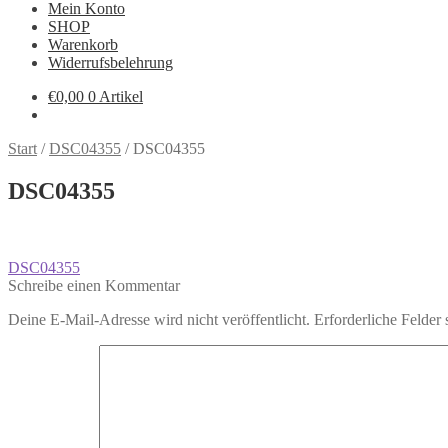
Mein Konto
SHOP
Warenkorb
Widerrufsbelehrung
€
0,00
0 Artikel
Start
/
DSC04355
/
DSC04355
DSC04355
Beitragsnavigation
Vorheriger
DSC04355
Beitrag:
Schreibe einen Kommentar
Deine E-Mail-Adresse wird nicht veröffentlicht.
Erforderliche Felder 