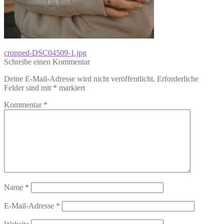
Beitragsnavigation
Vorheriger
cropped-DSC04509-1.jpg
Beitrag:
Schreibe einen Kommentar
Deine E-Mail-Adresse wird nicht veröffentlicht.
Erforderliche
Felder sind mit
*
markiert
Kommentar
*
Name
*
E-Mail-Adresse
*