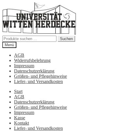
Zur
Zum
Navigation
Inhalt
springen
springen
Suchen
Suchen
nach:
Menü
AGB
Widerrufsbelehrung
Impressum
Datenschutzerklärung
Größen- und Pflegehinweise
Liefer- und Versandkosten
Start
AGB
Datenschutzerklärung
Größen- und Pflegehinweise
Impressum
Kasse
Kontakt
Liefer- und Versandkosten