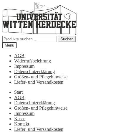
Zur
Zum
Navigation
Inhalt
springen
springen
Suchen
Suchen
nach:
Menü
AGB
Widerrufsbelehrung
Impressum
Datenschutzerklärung
Größen- und Pflegehinweise
Liefer- und Versandkosten
Start
AGB
Datenschutzerklärung
Größen- und Pflegehinweise
Impressum
Kasse
Kontakt
Liefer- und Versandkosten